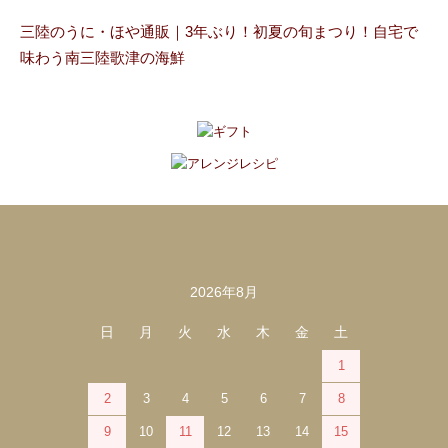
三陸のうに・ほや通販｜3年ぶり！初夏の旬まつり！自宅で
味わう南三陸歌津の海鮮
2026年8月
カレンダー
日
月
火
水
木
金
土
1
2
3
4
5
6
7
8
9
10
11
12
13
14
15