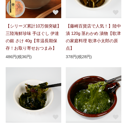
【シリーズ累計10万個突破】
【藤崎百貨店で人気！】陸中
三陸海鮮珍味 手ほぐし 伊達
漬 120g 茎わかめ 漬物【歌津
の銀 さけ 40g【常温長期保
の家庭料理 歌津小太郎の原
存！お取り寄せおつまみ】
点】
486円(税36円)
378円(税28円)