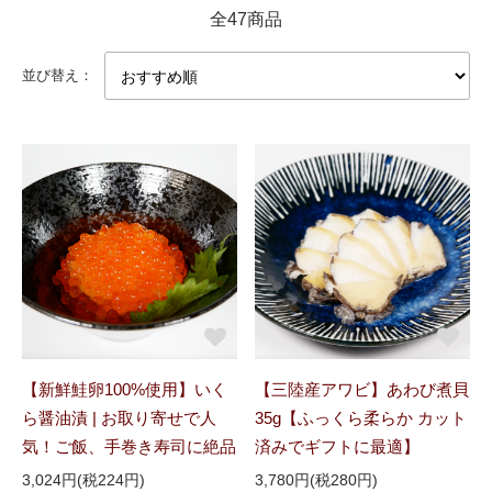
全47商品
並び替え：
【新鮮鮭卵100%使用】いく
【三陸産アワビ】あわび煮貝
ら醤油漬 | お取り寄せで人
35g【ふっくら柔らか カット
気！ご飯、手巻き寿司に絶品
済みでギフトに最適】
3,024円(税224円)
3,780円(税280円)