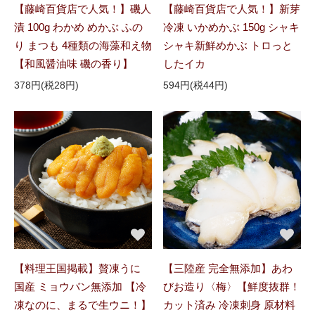
【藤崎百貨店で人気！】磯人
【藤崎百貨店で人気！】新芽
漬 100g わかめ めかぶ ふの
冷凍 いかめかぶ 150g シャキ
り まつも 4種類の海藻和え物
シャキ新鮮めかぶ トロっと
【和風醤油味 磯の香り】
したイカ
378円(税28円)
594円(税44円)
【料理王国掲載】贅凍うに
【三陸産 完全無添加】あわ
国産 ミョウバン無添加 【冷
びお造り〈梅〉【鮮度抜群！
凍なのに、まるで生ウニ！】
カット済み 冷凍刺身 原材料