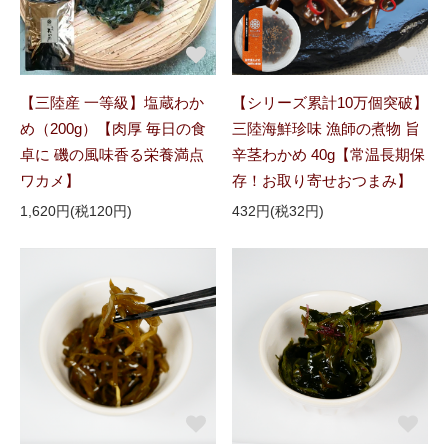
【三陸産 一等級】塩蔵わか
【シリーズ累計10万個突破】
め（200g）【肉厚 毎日の食
三陸海鮮珍味 漁師の煮物 旨
卓に 磯の風味香る栄養満点
辛茎わかめ 40g【常温長期保
ワカメ】
存！お取り寄せおつまみ】
1,620円(税120円)
432円(税32円)