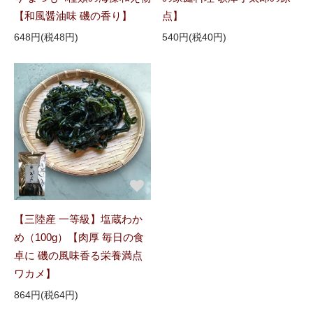
【和風醤油味 磯の香り】
点】
648円(税48円)
540円(税40円)
【三陸産 一等級】塩蔵わか
め（100g）【肉厚 毎日の食
卓に 磯の風味香る栄養満点
ワカメ】
864円(税64円)