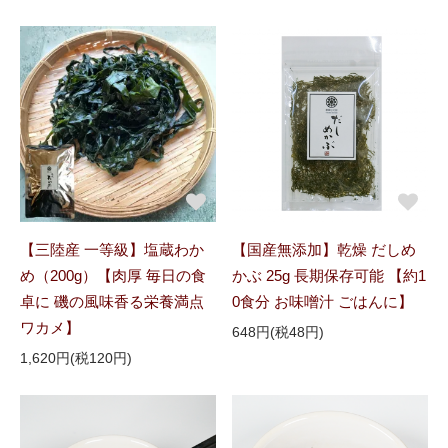
【三陸産 一等級】塩蔵わか
【国産無添加】乾燥 だしめ
め（200g）【肉厚 毎日の食
かぶ 25g 長期保存可能 【約1
卓に 磯の風味香る栄養満点
0食分 お味噌汁 ごはんに】
ワカメ】
648円(税48円)
1,620円(税120円)