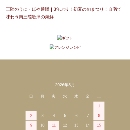
三陸のうに・ほや通販｜3年ぶり！初夏の旬まつり！自宅で
味わう南三陸歌津の海鮮
2026年8月
カレンダー
日
月
火
水
木
金
土
1
2
3
4
5
6
7
8
9
10
11
12
13
14
15