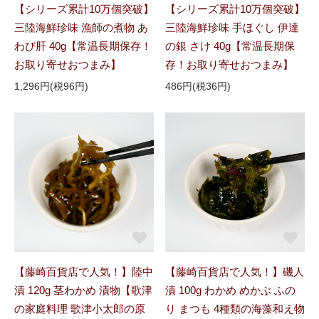
【シリーズ累計10万個突破】
【シリーズ累計10万個突破】
三陸海鮮珍味 漁師の煮物 あ
三陸海鮮珍味 手ほぐし 伊達
わび肝 40g【常温長期保存！
の銀 さけ 40g【常温長期保
お取り寄せおつまみ】
存！お取り寄せおつまみ】
1,296円(税96円)
486円(税36円)
【藤崎百貨店で人気！】陸中
【藤崎百貨店で人気！】磯人
漬 120g 茎わかめ 漬物【歌津
漬 100g わかめ めかぶ ふの
の家庭料理 歌津小太郎の原
り まつも 4種類の海藻和え物