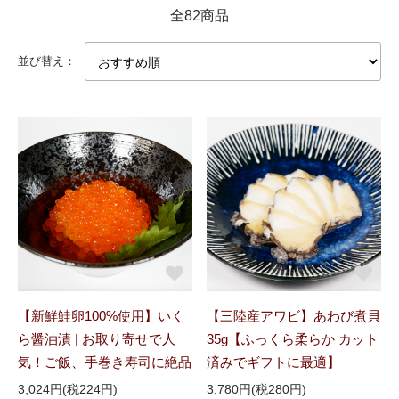
全82商品
並び替え：
【新鮮鮭卵100%使用】いく
【三陸産アワビ】あわび煮貝
ら醤油漬 | お取り寄せで人
35g【ふっくら柔らか カット
気！ご飯、手巻き寿司に絶品
済みでギフトに最適】
3,024円(税224円)
3,780円(税280円)