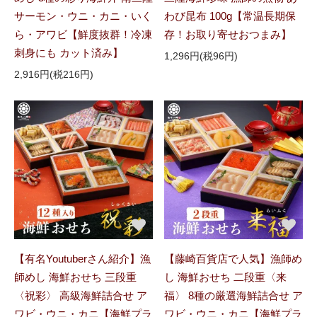
サーモン・ウニ・カニ・いく
わび昆布 100g【常温長期保
ら・アワビ【鮮度抜群！冷凍
存！お取り寄せおつまみ】
刺身にも カット済み】
1,296円(税96円)
2,916円(税216円)
【有名Youtuberさん紹介】漁
【藤崎百貨店で人気】漁師め
師めし 海鮮おせち 三段重
し 海鮮おせち 二段重〈来
〈祝彩〉 高級海鮮詰合せ ア
福〉 8種の厳選海鮮詰合せ ア
ワビ・ウニ・カニ【海鮮プラ
ワビ・ウニ・カニ【海鮮プラ