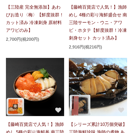
【三陸産 完全無添加】あわ
【藤崎百貨店で人気！】漁師
びお造り〈梅〉【鮮度抜群！
めし 4種の彩り海鮮盛合せ 南
カット済み 冷凍刺身 原材料
三陸サーモン・ウニ・アワ
アワビのみ】
ビ・ホタテ【鮮度抜群！冷凍
刺身セット カット済み】
2,700円(税200円)
2,916円(税216円)
【藤崎百貨店で人気！】漁師
【シリーズ累計10万個突破】
めし 5種の彩り海鮮丼 南三陸
三陸海鮮珍味 漁師の煮物 あ