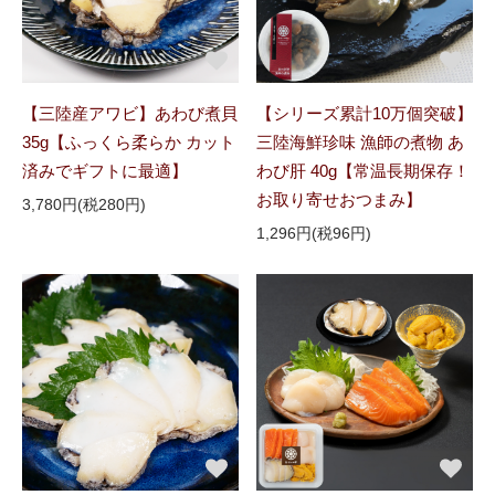
【三陸産アワビ】あわび煮貝
【シリーズ累計10万個突破】
35g【ふっくら柔らか カット
三陸海鮮珍味 漁師の煮物 あ
済みでギフトに最適】
わび肝 40g【常温長期保存！
お取り寄せおつまみ】
3,780円(税280円)
1,296円(税96円)