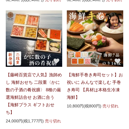
【藤崎百貨店で人気】漁師め
【海鮮手巻き寿司セット】お
し 海鮮おせち 二段重〈かに
祝いに みんなで楽しむ 手巻
数の子酒の肴祝膳〉 8種の厳
き寿司 【具材は本格生冷凍
選海鮮詰合せ お酒に合う
海鮮】
【海鮮プラス ギフトおせ
10,800円(税800円)
売り切れ
ち】
24,000円(税1,777円)
売り切れ