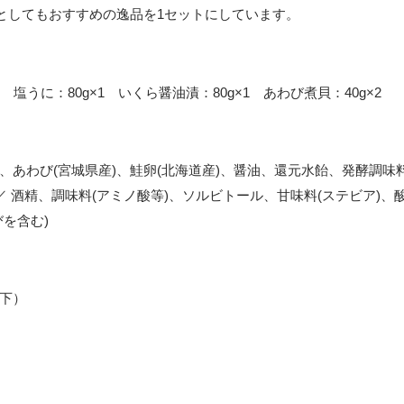
としてもおすすめの逸品を1セットにしています。
2 塩うに：80g×1 いくら醤油漬：80g×1 あわび煮貝：40g×2
)、あわび(宮城県産)、鮭卵(北海道産)、醤油、還元水飴、発酵調
／ 酒精、調味料(アミノ酸等)、ソルビトール、甘味料(ステビア)
を含む)
以下）