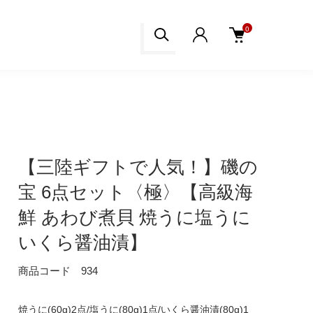
0
【三陸ギフトで人気！】磯の
宝 6点セット〈極〉【高級海
鮮 あわび煮貝 焼うに塩うに
いくら醤油漬】
商品コード 934
焼うに(60g)2点/塩うに(80g)1点/いくら醤油漬(80g)1