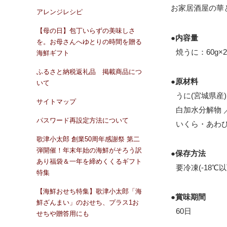
お家居酒屋の華
アレンジレシピ
【母の日】包丁いらずの美味しさ
●内容量
を。お母さんへゆとりの時間を贈る
焼うに：60g×
海鮮ギフト
ふるさと納税返礼品 掲載商品につ
●原材料
いて
うに(宮城県産
サイトマップ
白加水分解物 
パスワード再設定方法について
いくら・あわび
歌津小太郎 創業50周年感謝祭 第二
弾開催！年末年始の海鮮がそろう訳
●保存方法
あり福袋＆一年を締めくくるギフト
要冷凍(-18℃
特集
【海鮮おせち特集】歌津小太郎「海
●賞味期間
鮮ざんまい」のおせち、プラス1お
60日
せちや贈答用にも