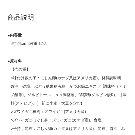
商品説明
●内容量
8寸24cm 3段重 12品
●原材料
【壱の重】
○味付け数の子：にしん卵(カナダ又はアメリカ産)、発酵調味料、
醬油、砂糖、ぶどう糖果糖液糖、かつお節エキス ／ 調味料（アミ
ノ酸等)、ソルビトール、ｐｈ調整剤、保存料(ソルビン酸K)、甘味
料(ステビア)、(一部に小麦・大豆を含む)
○ズワイガニ棒肉：ズワイガニ(アメリカ産)
○ズワイガニほぐし身：ズワイガニ(カナダ産)、食塩
○子持ち昆布：にしん卵(カナダ又はアメリカ産)、昆布、醬油、み