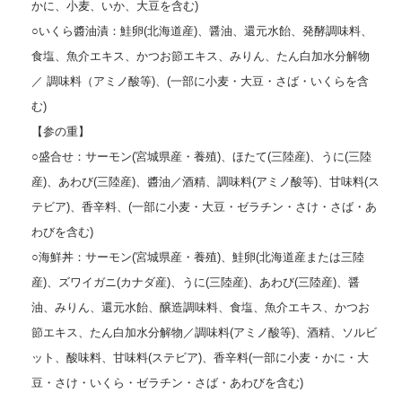
かに、小麦、いか、大豆を含む)
○いくら醬油漬：鮭卵(北海道産)、醤油、還元水飴、発酵調味料、
食塩、魚介エキス、かつお節エキス、みりん、たん白加水分解物
／ 調味料（アミノ酸等)、(一部に小麦・大豆・さば・いくらを含
む)
【参の重】
○盛合せ：サーモン(宮城県産・養殖)、ほたて(三陸産)、うに(三陸
産)、あわび(三陸産)、醬油／酒精、調味料(アミノ酸等)、甘味料(ス
テビア)、香辛料、(一部に小麦・大豆・ゼラチン・さけ・さば・あ
わびを含む)
○海鮮丼：サーモン(宮城県産・養殖)、鮭卵(北海道産または三陸
産)、ズワイガニ(カナダ産)、うに(三陸産)、あわび(三陸産)、醤
油、みりん、還元水飴、醸造調味料、食塩、魚介エキス、かつお
節エキス、たん白加水分解物／調味料(アミノ酸等)、酒精、ソルビ
ット、酸味料、甘味料(ステビア)、香辛料(一部に小麦・かに・大
豆・さけ・いくら・ゼラチン・さば・あわびを含む)