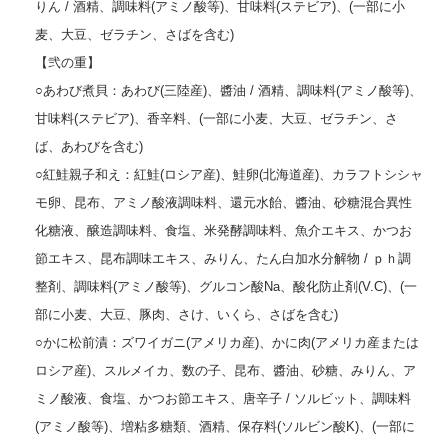
りん / 酒精、調味料(アミノ酸等)、甘味料(ステビア)、(一部に小
麦、大豆、ゼラチン、さばを含む)
【弐の重】
○あわび煮貝：あわび(三陸産)、醬油 / 酒精、調味料(アミノ酸等)、
甘味料(ステビア)、香辛料、(一部に小麦、大豆、ゼラチン、さ
ば、あわびを含む)
○紅鮭親子和え：紅鮭(ロシア産)、鮭卵(北海道産)、カラフトシシャ
モ卵、昆布、アミノ酸液調味料、還元水飴、醬油、砂糖混合異性
化糖液、醸造調味料、食塩、米発酵調味料、魚介エキス、かつお
節エキス、昆布調味エキス、みりん、たん白加水分解物 / ｐｈ調
整剤、調味料(アミノ酸等)、グルコン酸Na、酸化防止剤(V.C)、(一
部に小麦、大豆、豚肉、さけ、いくら、さばを含む)
○かに松前漬：ズワイガニ(アメリカ産)、かに肉(アメリカ産または
ロシア産)、スルメイカ、数の子、昆布、醬油、砂糖、みりん、ア
ミノ酸液、食塩、かつお節エキス、唐辛子 / ソルビット、調味料
(アミノ酸等)、増粘多糖類、酒精、保存料(ソルビン酸K)、(一部に