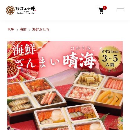
0
TOP
海鮮
海鮮おせち