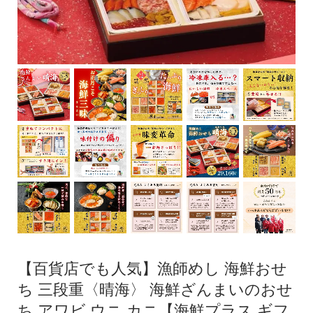
【百貨店でも人気】漁師めし 海鮮おせ
ち 三段重〈晴海〉 海鮮ざんまいのおせ
ち アワビ ウニ カニ【海鮮プラス ギフ