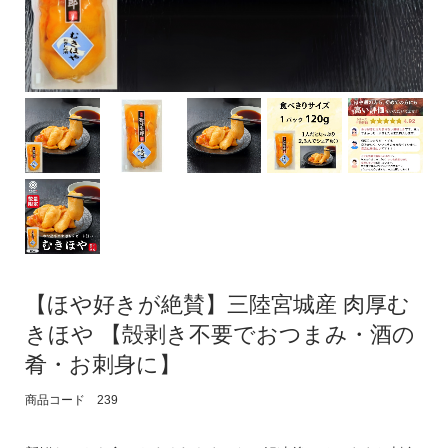
【ほや好きが絶賛】三陸宮城産 肉厚む
きほや 【殻剥き不要でおつまみ・酒の
肴・お刺身に】
商品コード 239