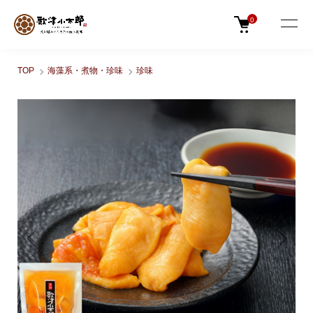
0
TOP
海藻系・煮物・珍味
珍味