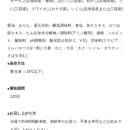
サーモン(宮城県産・養殖)、ほたて(三陸産)、めかぶ(宮城県産)、う
に(三陸産)、ズワイガニ(カナダ産)、いくら(北海道産または三陸産)
醤油、みりん、還元水飴、醸造調味料、食塩、魚介エキス、かつお
節エキス、たん白加水分解物／調味料(アミノ酸等)、酒精、ソルビッ
ト、酸味料、pH調整剤、酸化防止剤(V.C、V.E)、甘味料(ステビア、
トレハロース)(一部に小麦・かに・大豆・さけ・いくら・ゼラチン・
さばを含む)
●保存方法
要冷凍（-18℃以下）
●賞味期間
120日
●お召し上がり方
冷蔵で約4時間解凍後、海鮮丼やお造り、手巻き寿司などお好みで
お召し上がりください。