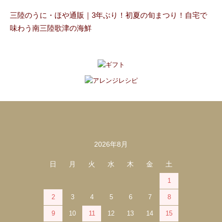
三陸のうに・ほや通販｜3年ぶり！初夏の旬まつり！自宅で
味わう南三陸歌津の海鮮
2026年8月
カレンダー
日
月
火
水
木
金
土
1
2
3
4
5
6
7
8
9
10
11
12
13
14
15