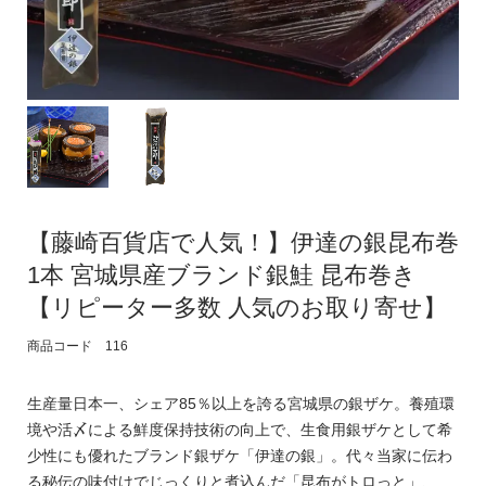
【藤崎百貨店で人気！】伊達の銀昆布巻
1本 宮城県産ブランド銀鮭 昆布巻き
【リピーター多数 人気のお取り寄せ】
商品コード 116
生産量日本一、シェア85％以上を誇る宮城県の銀ザケ。養殖環
境や活〆による鮮度保持技術の向上で、生食用銀ザケとして希
少性にも優れたブランド銀ザケ「伊達の銀」。代々当家に伝わ
る秘伝の味付けでじっくりと煮込んだ「昆布がトロっと」、