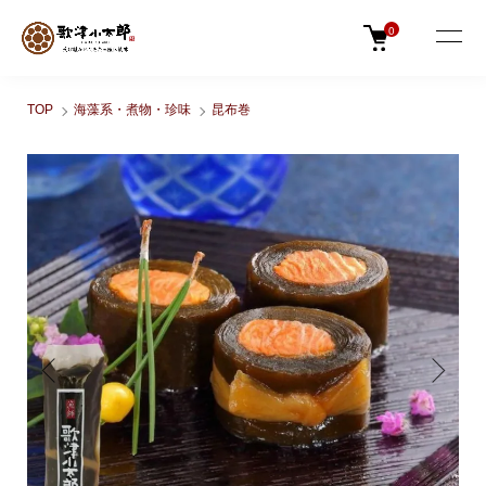
0
TOP
海藻系・煮物・珍味
昆布巻