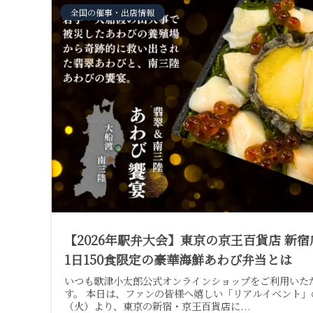
全国の催事・出店情報
【2026年駅弁大会】東京の京王百貨店 新
1日150食限定の豪華海鮮あわび弁当とは
いつも歌津小太郎公式オンラインショップをご利用いた
す。 本日は、ファンの皆様へ嬉しい「リアルイベント」の
（火）より、東京の新宿・京王百貨店に...