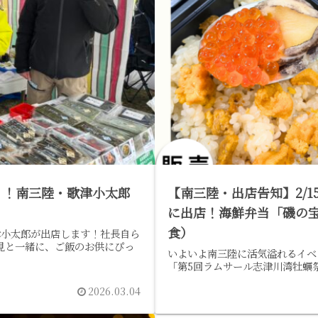
り！南三陸・歌津小太郎
【南三陸・出店告知】2/
に出店！海鮮弁当「磯の
食）
津小太郎が出店します！社長自ら
見と一緒に、ご飯のお供にぴっ
いよいよ南三陸に活気溢れるイベ
「第5回ラムサール志津川湾牡蠣
2026.03.04