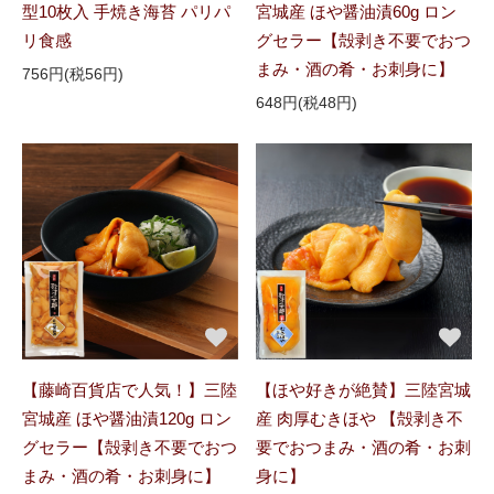
型10枚入 手焼き海苔 パリパ
宮城産 ほや醤油漬60g ロン
リ食感
グセラー【殻剥き不要でおつ
まみ・酒の肴・お刺身に】
756円(税56円)
648円(税48円)
【藤崎百貨店で人気！】三陸
【ほや好きが絶賛】三陸宮城
宮城産 ほや醤油漬120g ロン
産 肉厚むきほや 【殻剥き不
グセラー【殻剥き不要でおつ
要でおつまみ・酒の肴・お刺
まみ・酒の肴・お刺身に】
身に】