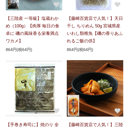
【三陸産 一等級】塩蔵わか
【藤崎百貨店で人気！】天日
め（100g）【肉厚 毎日の食
干し ちりめん 50g 宮城県産
卓に 磯の風味香る栄養満点
いわし類稚魚【磯の香りあふ
ワカメ】
れるご飯の供】
864円(税64円)
864円(税64円)
【手巻き寿司に】焼のり 全
【藤崎百貨店で人気！】三陸