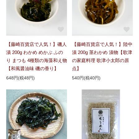
【藤崎百貨店で人気！】磯人
【藤崎百貨店で人気！】陸中
漬 200g わかめ めかぶ ふの
漬 200g 茎わかめ 漬物【歌津
り まつも 4種類の海藻和え物
の家庭料理 歌津小太郎の原
【和風醤油味 磯の香り】
点】
648円(税48円)
540円(税40円)