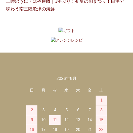
三陸のうに・ほや通販｜3年ぶり！初夏の旬まつり！自宅で
味わう南三陸歌津の海鮮
2026年8月
カレンダー
日
月
火
水
木
金
土
1
2
3
4
5
6
7
8
9
10
11
12
13
14
15
16
17
18
19
20
21
22