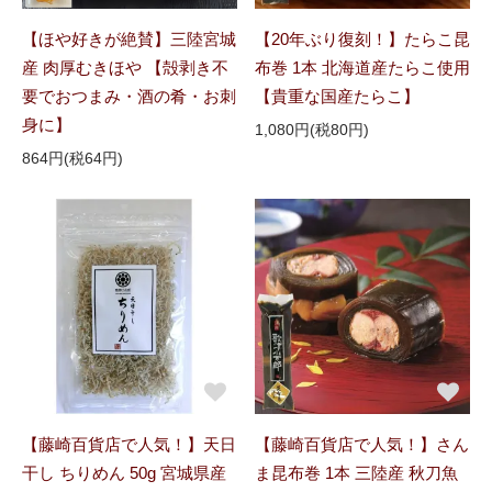
【ほや好きが絶賛】三陸宮城
【20年ぶり復刻！】たらこ昆
産 肉厚むきほや 【殻剥き不
布巻 1本 北海道産たらこ使用
要でおつまみ・酒の肴・お刺
【貴重な国産たらこ】
身に】
1,080円(税80円)
864円(税64円)
【藤崎百貨店で人気！】天日
【藤崎百貨店で人気！】さん
干し ちりめん 50g 宮城県産
ま昆布巻 1本 三陸産 秋刀魚